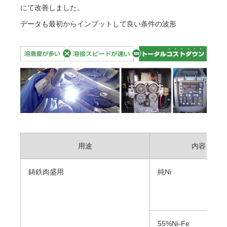
にて改善しました。
データも最初からインプットして良い条件の波形
用途
内容
鋳鉄肉盛用
純Ni
55%Ni-Fe