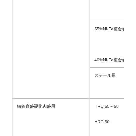
55%Ni-Fe複合心線
40%Ni-Fe複合心線
スチール系
鋳鉄直盛硬化肉盛用
HRC 55～58
HRC 50