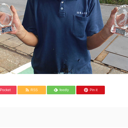
Pocket
RSS
feedly
Pin it