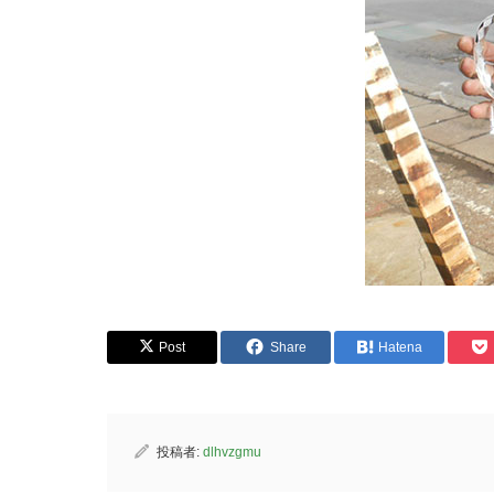
Post
Share
Hatena
投稿者:
dlhvzgmu