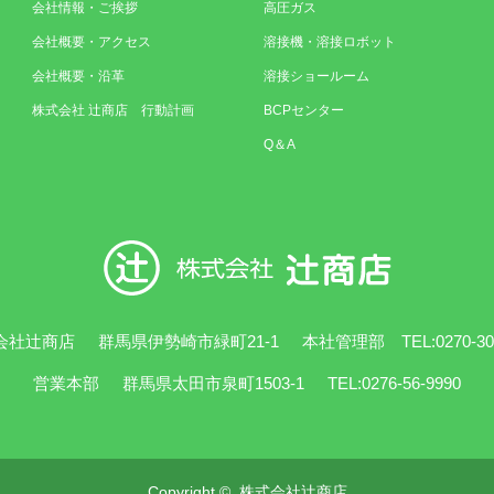
会社情報・ご挨拶
高圧ガス
会社概要・アクセス
溶接機・溶接ロボット
会社概要・沿革
溶接ショールーム
株式会社 辻商店 行動計画
BCPセンター
Q＆A
会社辻商店
群馬県伊勢崎市緑町21-1
本社管理部 TEL:0270-30-
営業本部
群馬県太田市泉町1503-1
TEL:0276-56-9990
Copyright ©
株式会社辻商店