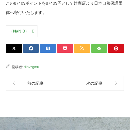
この87409ポイントを87409円として辻商店より日本自然保護団
体へ寄付いたします。
（NaN B）
投稿者:
dlhvzgmu
前の記事
次の記事