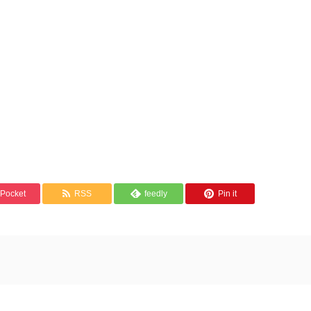
Pocket
RSS
feedly
Pin it