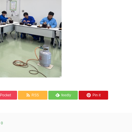
Pocket
RSS
feedly
Pin it
:
0