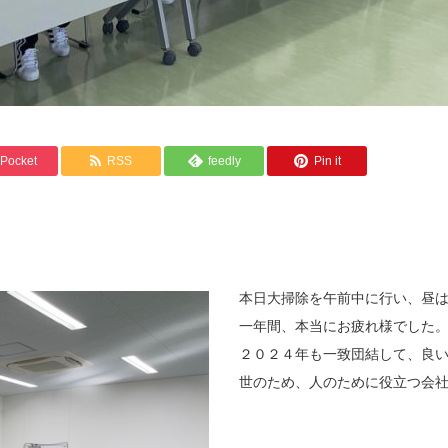
Pocket
RSS
feedly
Pin it
本日大掃除を午前中に行い、昼
一年間、本当にお疲れ様でした
２０２４年も一致団結して、良
世のため、人のために役立つ会